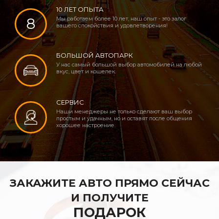
10 ЛЕТ ОПЫТА
8
Мы работаем более 10 лет, наш опыт - это залог
вашего спокойствия и удовлетворения!
БОЛЬШОЙ АВТОПАРК
У нас самый большой выбор автомобилей на любой
вкус, цвет и кошелек.
СЕРВИС
Наши менеджеры не только сделают ваш выбор
простым и удачным, но и оставят после общения
хорошее настроение.
ЗАКАЖИТЕ АВТО ПРЯМО СЕЙЧАС
И ПОЛУЧИТЕ
ПОДАРОК