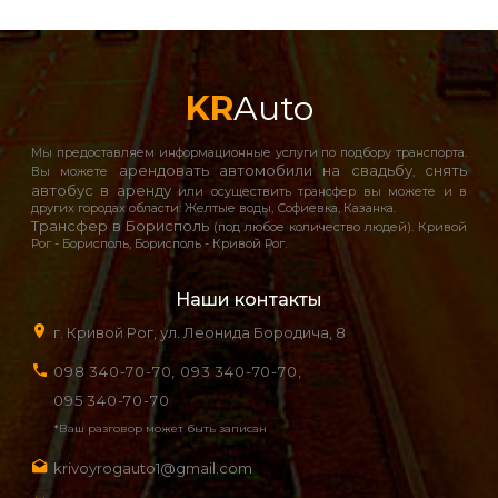
KR
Auto
Мы предоставляем информационные услуги по подбору транспорта.
арендовать автомобили на свадьбу
снять
Вы можете
,
автобус в аренду
или осуществить трансфер вы можете и в
других городах области: Желтые воды, Софиевка, Казанка.
Трансфер в Борисполь
(под любое количество людей). Кривой
Рог - Борисполь, Борисполь - Кривой Рог.
Наши контакты
г. Кривой Рог, ул. Леонида Бородича, 8
098 340-70-70,
093 340-70-70,
095 340-70-70
*Ваш разговор может быть записан
krivoyrogauto1@gmail.com