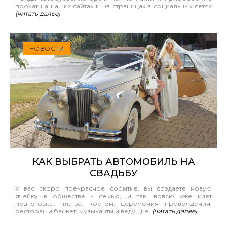
прокат на наших сайтах и на страницах в социальных сетях
(читать далее)
НОВОСТИ
КАК ВЫБРАТЬ АВТОМОБИЛЬ НА
СВАДЬБУ
У вас скоро прекрасное событие, вы создаете новую
ячейку в обществе - семью, и так, вовсю уже идет
подготовка: платье, костюм, церемония провождения,
ресторан и банкет, музыканты и ведущие.
(читать далее)