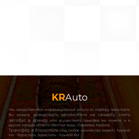
KR
Auto
Мы предоставляем информационные услуги по подбору транспорта.
арендовать автомобили на свадьбу
снять
Вы можете
,
автобус в аренду
или осуществить трансфер вы можете и в
других городах области: Желтые воды, Софиевка, Казанка.
Трансфер в Борисполь
(под любое количество людей). Кривой
Рог - Борисполь, Борисполь - Кривой Рог.