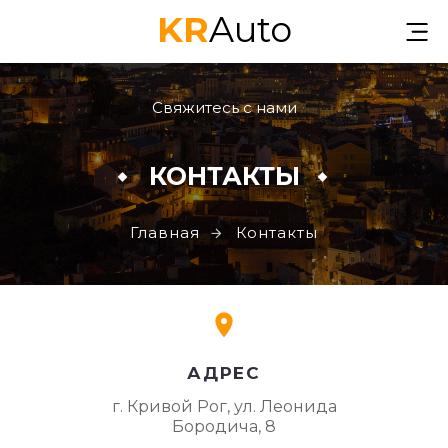
KR
Auto
Свяжитесь с нами
КОНТАКТЫ
Главная
Контакты
АДРЕС
г. Кривой Рог, ул. Леонида
Бородича, 8